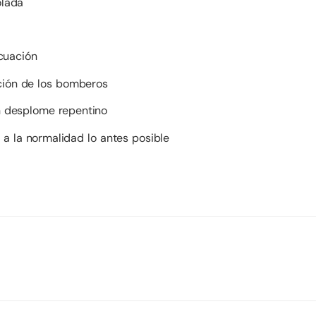
olada
cuación
nción de los bomberos
un desplome repentino
a a la normalidad lo antes posible