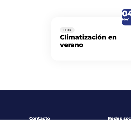
0
MAY
BLOG
Climatización en
verano
Contacto
Redes soc
+34 971 76 47 63
Instagram