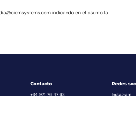
media@ciemsystems.com indicando en el asunto la
Contacto
Redes soc
+34 971 76 47 63
Instagram
info@ciemsystems.eu
Facebook
Carrer del Quatre de
Twitter
Novembre 15 (Polígono Can
LinkedIn
Valero)
07011 Palma, España