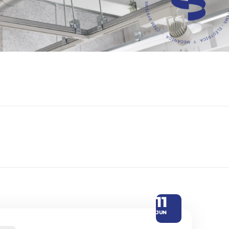
11
JUN