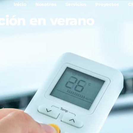
Inicio
Nosotros
Servicios
Proyectos
Cl
ción en verano