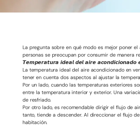
La pregunta sobre en qué modo es mejor poner el
personas se preocupan por consumir de manera res
𝙏𝙚𝙢𝙥𝙚𝙧𝙖𝙩𝙪𝙧𝙖 𝙞𝙙𝙚𝙖𝙡 𝙙𝙚𝙡 𝙖𝙞𝙧𝙚 𝙖𝙘𝙤𝙣𝙙𝙞𝙘𝙞𝙤𝙣𝙖𝙙𝙤 
La temperatura ideal del aire acondicionado en ve
tener en cuenta dos aspectos al ajustar la tempera
Por un lado, cuando las temperaturas exteriores so
entre la temperatura interior y exterior. Una vari
de resfriado.
Por otro lado, es recomendable dirigir el flujo de ai
tanto, tiende a descender. Al direccionar el flujo de
habitación.