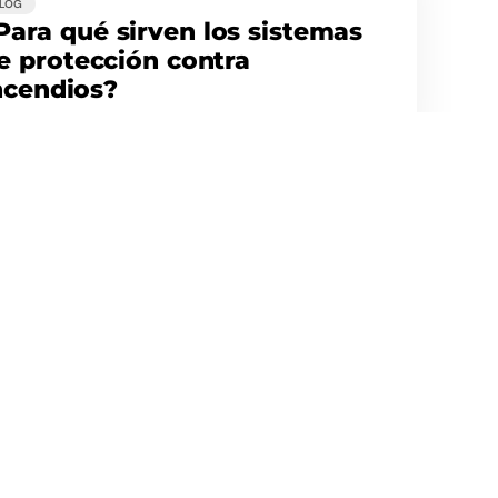
BLOG
Para qué sirven los sistemas
e protección contra
ncendios?
Contacto
Redes soc
+34 971 76 47 63
Instagram
info@ciemsystems.eu
Facebook
Carrer del Quatre de
Twitter
Novembre 15 (Polígono Can
LinkedIn
Valero)