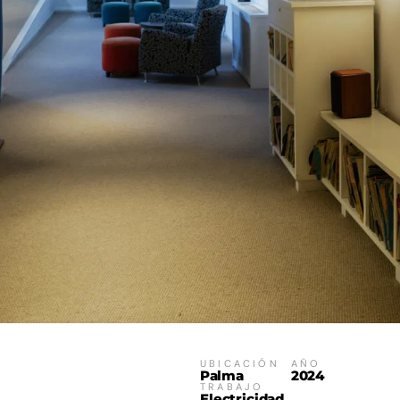
UBICACIÓN
AÑO
Palma
2024
TRABAJO
Electricidad