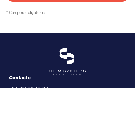
* Campos obligatorios
Contacto
+34 971 76 47 63
info@ciemsystems.eu
Carrer del Quatre de Novembre 15 (Polígono Can
Valero)
07011 Palma, España
Redes sociales
Instagram